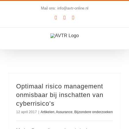
Ga
Mail ons: info@avtr-online.nl
naar
YouTube
LinkedIn
SoundCloud
inhoud
Optimaal risico management
onmisbaar bij inschatten van
cyberrisico’s
12 april 2017
|
Artikelen
,
Assurance
,
Bijzondere onderzoeken