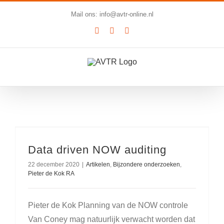
Ga
Mail ons: info@avtr-online.nl
naar
YouTube
LinkedIn
SoundCloud
inhoud
Data driven NOW auditing
22 december 2020
|
Artikelen
,
Bijzondere onderzoeken
,
Pieter de Kok RA
Pieter de Kok Planning van de NOW controle
Van Coney mag natuurlijk verwacht worden dat