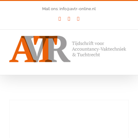
Ga
Mail ons: info@avtr-online.nl
naar
YouTube
LinkedIn
SoundCloud
inhoud