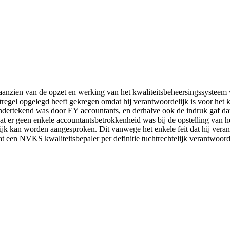
nzien van de opzet en werking van het kwaliteitsbeheersingssysteem w
l opgelegd heeft gekregen omdat hij verantwoordelijk is voor het k
dertekend was door EY accountants, en derhalve ook de indruk gaf dat
 er geen enkele accountantsbetrokkenheid was bij de opstelling van he
elijk kan worden aangesproken. Dit vanwege het enkele feit dat hij veran
at een NVKS kwaliteitsbepaler per definitie tuchtrechtelijk verantwoo