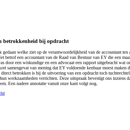
 betrokkenheid bij opdracht
gedaan welke ziet op de verantwoordelijkheid van de accountant ten aa
rof een accountant van de Raad van Bestuur van EY die een maatrege
s door een wiskundige en een advocaat een rapport uitgebracht wat on
 kort samengevat van mening dat EY voldoende kenbaar moest maken dat
t direct betrokken is bij de uitvoering van een opdracht toch tuchtrecht
s hun werkzaamheden verrichten. Deze uitspraak bevestigt ons inziens d
eem. Een nadere annotatie vanuit onze kant volgt nog.
cht
|