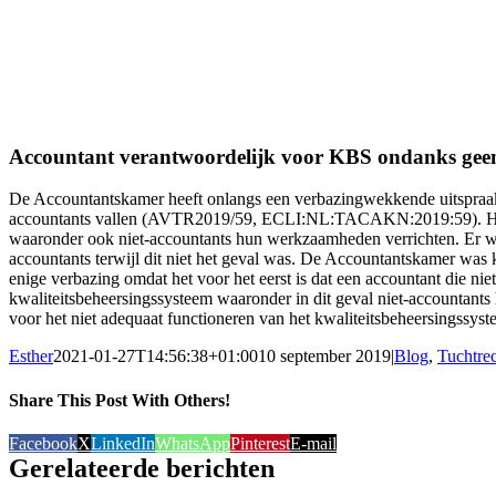
Accountant verantwoordelijk voor KBS ondanks geen
De Accountantskamer heeft onlangs een verbazingwekkende uitspraak 
accountants vallen (AVTR2019/59, ECLI:NL:TACAKN:2019:59). Het bet
waaronder ook niet-accountants hun werkzaamheden verrichten. Er wa
accountants terwijl dit niet het geval was. De Accountantskamer was
enige verbazing omdat het voor het eerst is dat een accountant die nie
kwaliteitsbeheersingssysteem waaronder in dit geval niet-accountant
voor het niet adequaat functioneren van het kwaliteitsbeheersingssyst
Esther
2021-01-27T14:56:38+01:00
10 september 2019
|
Blog
,
Tuchtre
Share This Post With Others!
Facebook
X
LinkedIn
WhatsApp
Pinterest
E-mail
Gerelateerde berichten