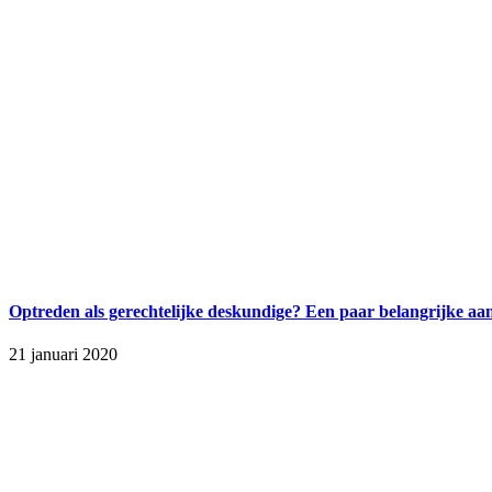
Optreden als gerechtelijke deskundige? Een paar belangrijke a
21 januari 2020