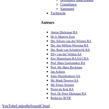
Bijzondere onderzoeken
Compliance
Samenstel
Tuchtrecht
Auteurs
Anton Dieleman RA
Dr. ir. Martijn Zoet
Drs. Edwin van der Wösten RA
Drs. Jan-Willem Wiersma RA
Drs. Rudi van Schadewijk RA
Elly van der Velden AA
Eric Mantelaers RA AA CISA
Prof. Hans Gortemaker RA
Prof. Mr. Hans Beckman
Jan Achten
John Weerdenburg AA
Mr. Mark Dongor AA
Mr. Frisso Serraris
Pieter de Kok RA
Prof. Dr. Peter Diekman RA
Redactie AVTR
YouTube
LinkedIn
SoundCloud