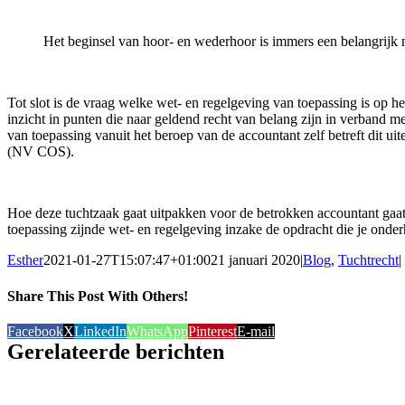
Het beginsel van hoor- en wederhoor is immers een belangrijk 
Tot slot is de vraag welke wet- en regelgeving van toepassing is op he
inzicht in punten die naar geldend recht van belang zijn in verband 
van toepassing vanuit het beroep van de accountant zelf betreft dit
(NV COS)
.
Hoe deze tuchtzaak gaat uitpakken voor de betrokken accountant gaat 
toepassing zijnde wet- en regelgeving inzake de opdracht die je onde
Esther
2021-01-27T15:07:47+01:00
21 januari 2020
|
Blog
,
Tuchtrecht
|
Share This Post With Others!
Facebook
X
LinkedIn
WhatsApp
Pinterest
E-mail
Gerelateerde berichten