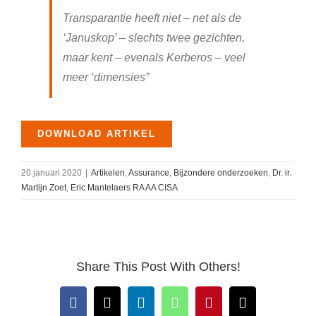
Transparantie heeft niet – net als de
‘Januskop’ – slechts twee gezichten,
maar kent – evenals Kerberos – veel
meer ‘dimensies”
DOWNLOAD ARTIKEL
20 januari 2020
|
Artikelen
,
Assurance
,
Bijzondere onderzoeken
,
Dr. ir.
Martijn Zoet
,
Eric Mantelaers RA AA CISA
Share This Post With Others!
Facebook
X
LinkedIn
WhatsApp
Pinterest
E-