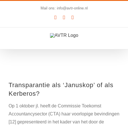
Ga
Mail ons: info@avtr-online.nl
naar
YouTube
LinkedIn
SoundCloud
inhoud
Bekijk
grotere
Transparantie als ‘Januskop’ of als
afbeelding
Kerberos?
Op 1 oktober jl. heeft de Commissie Toekomst
Accountancysector (CTA) haar voorlopige bevindingen
[12] gepresenteerd in het kader van het door de