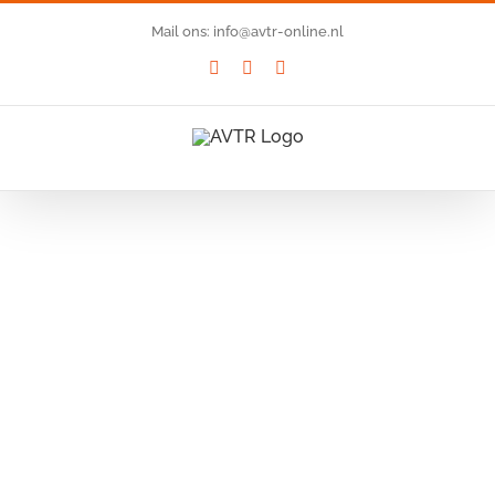
Ga
Mail ons: info@avtr-online.nl
naar
YouTube
LinkedIn
SoundCloud
inhoud
Bekijk
grotere
afbeelding