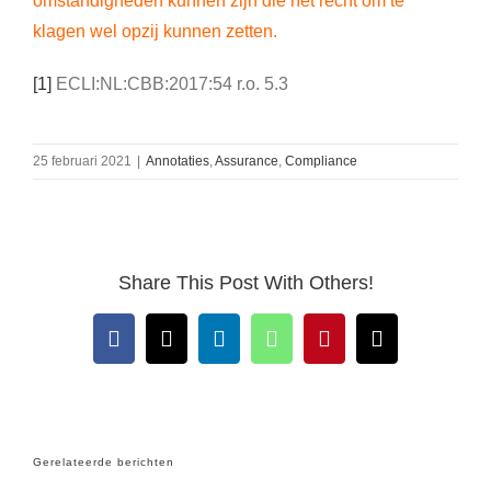
omstandigheden kunnen zijn die het recht om te
klagen wel opzij kunnen zetten.
[1]
ECLI:NL:CBB:2017:54 r.o. 5.3
25 februari 2021
|
Annotaties
,
Assurance
,
Compliance
Share This Post With Others!
Facebook
X
LinkedIn
WhatsApp
Pinterest
E-
mail
Gerelateerde berichten