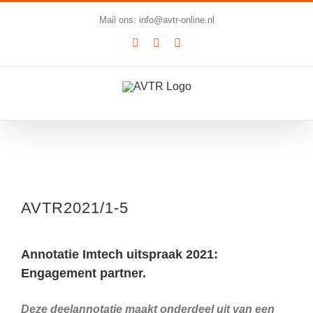
Ga
Mail ons: info@avtr-online.nl
naar
YouTube
LinkedIn
SoundCloud
inhoud
Bekijk
grotere
AVTR2021/1-5
afbeelding
Annotatie Imtech uitspraak 2021:
Engagement partner.
Deze deelannotatie maakt onderdeel uit van een