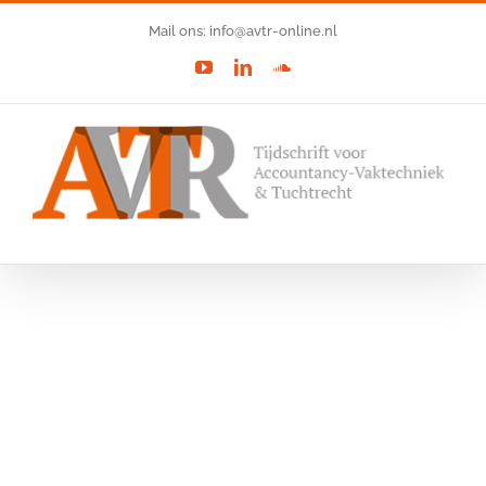
Ga
Mail ons: info@avtr-online.nl
naar
YouTube
LinkedIn
SoundCloud
inhoud
Bekijk
grotere
afbeelding