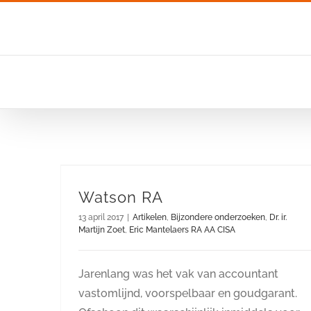
Ga
naar
inhoud
Watson RA
13 april 2017
|
Artikelen
,
Bijzondere onderzoeken
,
Dr. ir.
Martijn Zoet
,
Eric Mantelaers RA AA CISA
Jarenlang was het vak van accountant
vastomlijnd, voorspelbaar en goudgarant.