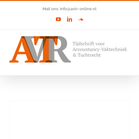
Ga
Mail ons: info@avtr-online.nl
naar
YouTube
LinkedIn
SoundCloud
inhoud