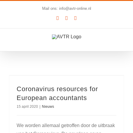
Ga
Mail ons: info@avtr-online.nl
naar
YouTube
LinkedIn
SoundCloud
inhoud
Coronavirus resources for
European accountants
15 april 2020
|
Nieuws
We worden allemaal getroffen door de uitbraak