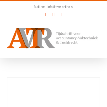
Ga
Mail ons: info@avtr-online.nl
naar
YouTube
LinkedIn
SoundCloud
inhoud