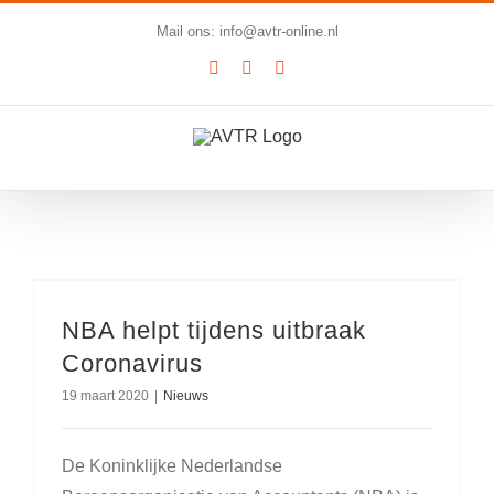
Ga
Mail ons: info@avtr-online.nl
naar
YouTube
LinkedIn
SoundCloud
inhoud
NBA helpt tijdens uitbraak
Coronavirus
19 maart 2020
|
Nieuws
De Koninklijke Nederlandse