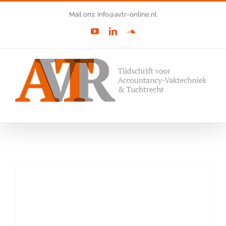
Ga
Mail ons: info@avtr-online.nl
naar
YouTube
LinkedIn
SoundCloud
inhoud