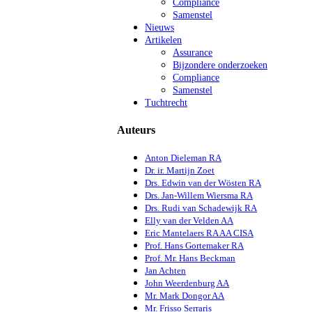
Compliance
Samenstel
Nieuws
Artikelen
Assurance
Bijzondere onderzoeken
Compliance
Samenstel
Tuchtrecht
Auteurs
Anton Dieleman RA
Dr. ir. Martijn Zoet
Drs. Edwin van der Wösten RA
Drs. Jan-Willem Wiersma RA
Drs. Rudi van Schadewijk RA
Elly van der Velden AA
Eric Mantelaers RA AA CISA
Prof. Hans Gortemaker RA
Prof. Mr. Hans Beckman
Jan Achten
John Weerdenburg AA
Mr. Mark Dongor AA
Mr. Frisso Serraris