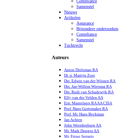
Compliance
Samenstel
Nieuws
Artikelen
Assurance
Bijzondere onderzoeken
Compliance
Samenstel
Tuchtrecht
Auteurs
Anton Dieleman RA
Dr. ir. Martijn Zoet
Drs. Edwin van der Wösten RA
Drs. Jan-Willem Wiersma RA
Drs. Rudi van Schadewijk RA
Elly van der Velden AA
Eric Mantelaers RA AA CISA
Prof. Hans Gortemaker RA
Prof. Mr. Hans Beckman
Jan Achten
John Weerdenburg AA
Mr. Mark Dongor AA
Mr. Frisso Serraris