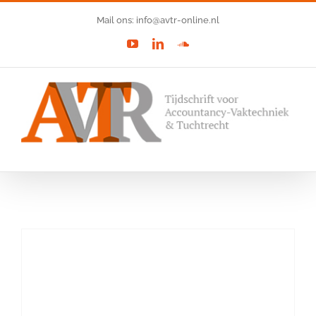
Ga
Mail ons: info@avtr-online.nl
naar
YouTube
LinkedIn
SoundCloud
inhoud