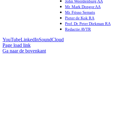
John Weerdenburg AA
Mr. Mark Dongor AA
Mr. Frisso Serraris
Pieter de Kok RA
Prof. Dr. Peter Diekman RA
Redactie AVTR
YouTube
LinkedIn
SoundCloud
Page load link
Ga naar de bovenkant