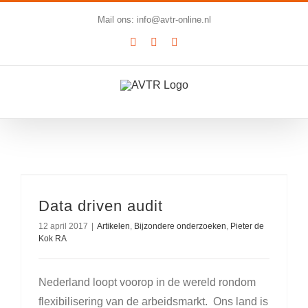
Ga
Mail ons: info@avtr-online.nl
naar
YouTube
LinkedIn
SoundCloud
inhoud
Data driven audit
12 april 2017
|
Artikelen
,
Bijzondere onderzoeken
,
Pieter de
Kok RA
Nederland loopt voorop in de wereld rondom
flexibilisering van de arbeidsmarkt. Ons land is