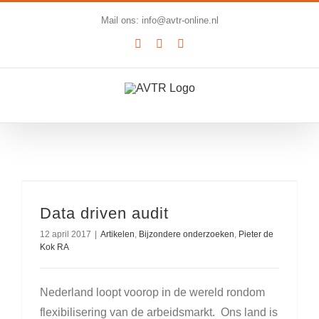
Ga
Mail ons: info@avtr-online.nl
naar
YouTube
LinkedIn
SoundCloud
inhoud
Data driven audit
12 april 2017
|
Artikelen
,
Bijzondere onderzoeken
,
Pieter de
Kok RA
Nederland loopt voorop in de wereld rondom
flexibilisering van de arbeidsmarkt. Ons land is