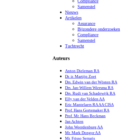
Compliance
Samenstel
Nieuws
Artikelen
Assurance
Bijzondere onderzoeken
Compliance
Samenstel
Tuchtrecht
Auteurs
Anton Dieleman RA
Dr. ir. Martijn Zoet
Drs. Edwin van der Wösten RA
Drs. Jan-Willem Wiersma RA
Drs. Rudi van Schadewijk RA
Elly van der Velden AA
Eric Mantelaers RA AA CISA
Prof. Hans Gortemaker RA
Prof. Mr. Hans Beckman
Jan Achten
John Weerdenburg AA
Mr. Mark Dongor AA
Mr. Frisso Serraris