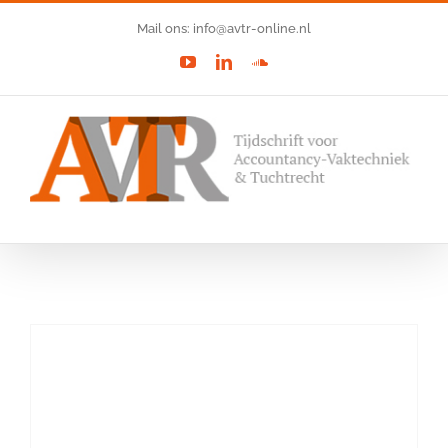
Ga
Mail ons: info@avtr-online.nl
naar
YouTube
LinkedIn
SoundCloud
inhoud