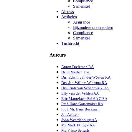
Compliance
Samenstel
Nieuws
Artikelen
Assurance
Bijzondere onderzoeken
Compliance
Samenstel
Tuchtrecht
Auteurs
Anton Dieleman RA
Dr. ir. Martijn Zoet
Drs. Edwin van der Wösten RA
Drs. Jan-Willem Wiersma RA
Drs. Rudi van Schadewijk RA
Elly van der Velden AA
Eric Mantelaers RA AA CISA
Prof. Hans Gortemaker RA
Prof. Mr. Hans Beckman
Jan Achten
John Weerdenburg AA
Mr. Mark Dongor AA
Mr. Frisso Serraris