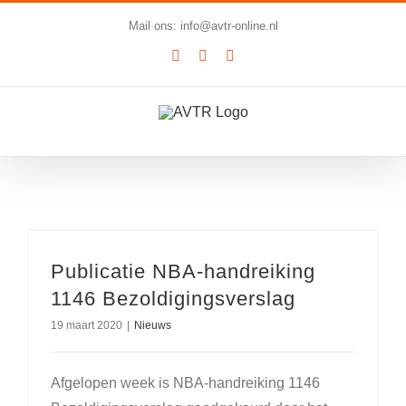
Ga
Mail ons: info@avtr-online.nl
naar
YouTube
LinkedIn
SoundCloud
inhoud
Publicatie NBA-handreiking
1146 Bezoldigingsverslag
19 maart 2020
|
Nieuws
Afgelopen week is NBA-handreiking 1146