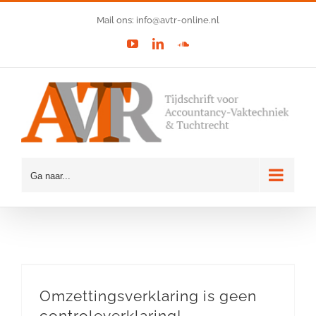
Ga
Mail ons: info@avtr-online.nl
naar
YouTube
LinkedIn
SoundCloud
inhoud
Ga naar...
Omzettingsverklaring is geen
controleverklaring!