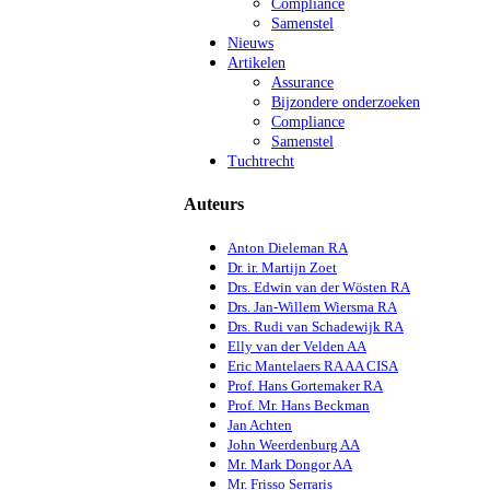
Compliance
Samenstel
Nieuws
Artikelen
Assurance
Bijzondere onderzoeken
Compliance
Samenstel
Tuchtrecht
Auteurs
Anton Dieleman RA
Dr. ir. Martijn Zoet
Drs. Edwin van der Wösten RA
Drs. Jan-Willem Wiersma RA
Drs. Rudi van Schadewijk RA
Elly van der Velden AA
Eric Mantelaers RA AA CISA
Prof. Hans Gortemaker RA
Prof. Mr. Hans Beckman
Jan Achten
John Weerdenburg AA
Mr. Mark Dongor AA
Mr. Frisso Serraris