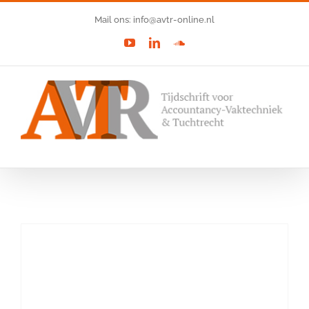
Ga
Mail ons: info@avtr-online.nl
naar
YouTube
LinkedIn
SoundCloud
inhoud