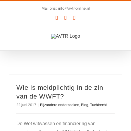
Ga
Mail ons: info@avtr-online.nl
naar
YouTube
LinkedIn
SoundCloud
inhoud
Wie is meldplichtig in de zin
van de WWFT?
22 juni 2017
|
Bijzondere onderzoeken
,
Blog
,
Tuchtrecht
De Wet witwassen en financiering van