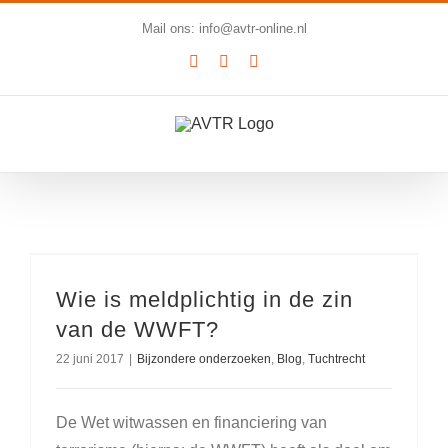
Ga
Mail ons: info@avtr-online.nl
naar
YouTube
LinkedIn
SoundCloud
inhoud
Wie is meldplichtig in de zin
van de WWFT?
22 juni 2017
|
Bijzondere onderzoeken
,
Blog
,
Tuchtrecht
De Wet witwassen en financiering van