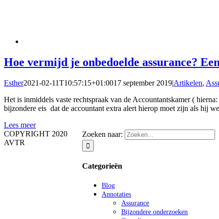
Hoe vermijd je onbedoelde assurance? Ee
Esther
2021-02-11T10:57:15+01:00
17 september 2019
|
Artikelen
,
Ass
Het is inmiddels vaste rechtspraak van de Accountantskamer ( hierna
bijzondere eis dat de accountant extra alert hierop moet zijn als hij 
Lees meer
COPYRIGHT 2020
Zoeken naar:
AVTR
Categorieën
Blog
Annotaties
Assurance
Bijzondere onderzoeken