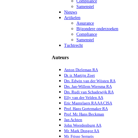
Compliance
Samenstel
Nieuws
Artikelen
Assurance
Bijzondere onderzoeken
Compliance
Samenstel
Tuchtrecht
Auteurs
Anton Dieleman RA
Dr. ir. Martijn Zoet
Drs. Edwin van der Wösten RA
Drs. Jan-Willem Wiersma RA
Drs. Rudi van Schadewijk RA
Elly van der Velden AA
Eric Mantelaers RA AA CISA
Prof. Hans Gortemaker RA
Prof. Mr. Hans Beckman
Jan Achten
John Weerdenburg AA
Mr. Mark Dongor AA
Mr. Frisso Serraris