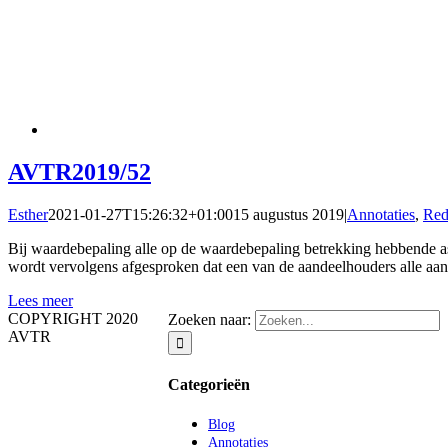
AVTR2019/52
Esther
2021-01-27T15:26:32+01:00
15 augustus 2019
|
Annotaties
,
Red
Bij waardebepaling alle op de waardebepaling betrekking hebbende 
wordt vervolgens afgesproken dat een van de aandeelhouders alle aa
Lees meer
COPYRIGHT 2020
Zoeken naar:
AVTR
Categorieën
Blog
Annotaties