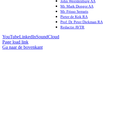
John Weerdenburg AA
Mr. Mark Dongor AA
Mr. Frisso Serraris
Pieter de Kok RA
Prof. Dr. Peter Diekman RA
Redactie AVTR
YouTube
LinkedIn
SoundCloud
Page load link
Ga naar de bovenkant