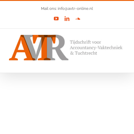
Ga
Mail ons: info@avtr-online.nl
naar
YouTube
LinkedIn
SoundCloud
inhoud
Bekijk
grotere
afbeelding