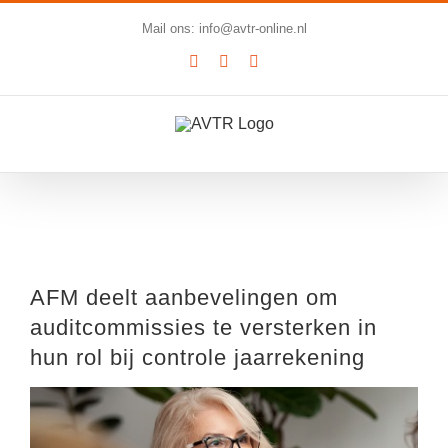
Ga
Mail ons: info@avtr-online.nl
naar
YouTube
LinkedIn
SoundCloud
inhoud
Bekijk
grotere
AFM deelt aanbevelingen om
afbeelding
auditcommissies te versterken in
hun rol bij controle jaarrekening