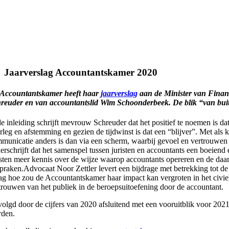
Jaarverslag Accountantskamer 2020
Accountantskamer heeft haar
jaarverslag
aan de Minister van Financ
reuder en van accountantslid Wim Schoonderbeek. De blik “van buiten
de inleiding schrijft mevrouw Schreuder dat het positief te noemen is 
rleg en afstemming en gezien de tijdwinst is dat een “blijver”. Met als
municatie anders is dan via een scherm, waarbij gevoel en vertrouwen kr
erschrijft dat het samenspel tussen juristen en accountants een boeiend
isten meer kennis over de wijze waarop accountants opereren en de daarb
spraken.Advocaat Noor Zettler levert een bijdrage met betrekking tot de
ag hoe zou de Accountantskamer haar impact kan vergroten in het civiele
trouwen van het publiek in de beroepsuitoefening door de accountant.
olgd door de cijfers van 2020 afsluitend met een vooruitblik voor 2021 
den.