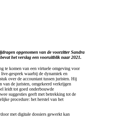
bijdragen opgenomen van de voorzitter Sandra
evat het verslag een vooruitblik naar 2021.
ling te komen van een virtuele omgeving voor
en live-gesprek waarbij de dynamiek en
tuk over de accountant tussen juristen. Hij
en van de juristen, omgekeerd verkrijgen
spel leidt tot goed onderbouwde
twee suggesties geeft met betrekking tot de
lijke procedure: het herstel van het
rdoor met digitale dossiers gewerkt kan