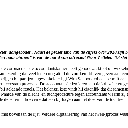
iën aangeboden. Naast de presentatie van de cijfers over 2020 zijn 
 naar binnen” is van de hand van advocaat Noor Zetteler. Tot slot b
dat de coronacrisis de accountantskamer heeft genoodzaakt tot ontwikke
 kanttekening dat veel leden nog altijd de voorkeur blijven geven aan e
ijgen bij partijen ingewikkelder ligt.Wim Schoonderbeek schrijft een s
 en leerzaam proces is. De accountantsleden leren van de kritische vrag
ij geldende regels. Het belangrijkste vindt hij eigenlijk dat dit samen
 waarde van de klacht- en tuchtprocedure tegen accountants waarin zij 
 debat en in hoeverre dat zou bijdragen aan het doel van de tuchtrechte
met bovenaan de lijst, verdere digitalisering van het (werk)proces waa