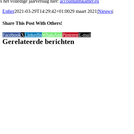
s het volledige jaarverslag hier:
accountantskamer.eu
Esther
2021-03-29T14:29:42+01:00
29 maart 2021
|
Nieuws
|
Share This Post With Others!
Facebook
X
LinkedIn
WhatsApp
Pinterest
E-mail
Gerelateerde berichten