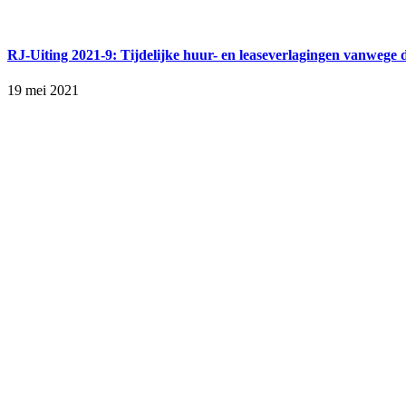
RJ-Uiting 2021-9: Tijdelijke huur- en leaseverlagingen vanwege d
19 mei 2021