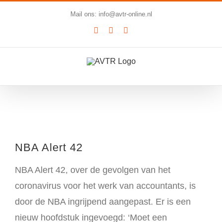
Ga
Mail ons: info@avtr-online.nl
naar
YouTube
LinkedIn
SoundCloud
inhoud
Bekijk
grotere
NBA Alert 42
afbeelding
NBA Alert 42, over de gevolgen van het
coronavirus voor het werk van accountants, is
door de NBA ingrijpend aangepast. Er is een
nieuw hoofdstuk ingevoegd: ‘Moet een