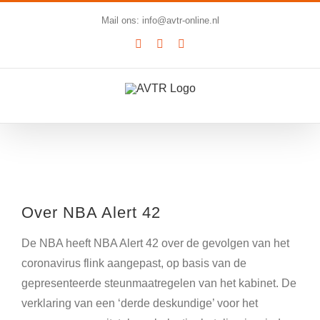
Ga
Mail ons: info@avtr-online.nl
naar
YouTube
LinkedIn
SoundCloud
inhoud
Bekijk
grotere
Over NBA Alert 42
afbeelding
De NBA heeft NBA Alert 42 over de gevolgen van het
coronavirus flink aangepast, op basis van de
gepresenteerde steunmaatregelen van het kabinet. De
verklaring van een ‘derde deskundige’ voor het