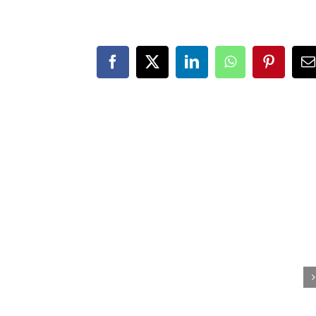
Facebook
X
LinkedIn
WhatsApp
Pinteres
E
m