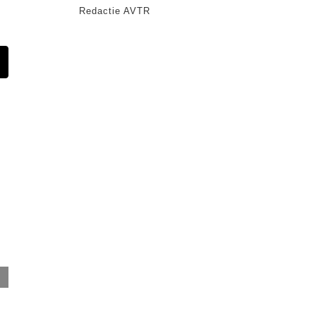
Redactie AVTR
t
-
ail