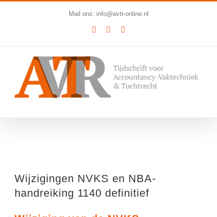
Ga
Mail ons: info@avtr-online.nl
naar
YouTube
LinkedIn
SoundCloud
inhoud
Bekijk
grotere
Wijzigingen NVKS en NBA-
afbeelding
handreiking 1140 definitief