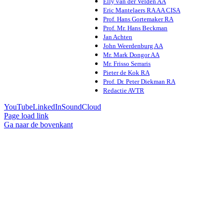
Elly van der Velden AA
Eric Mantelaers RA AA CISA
Prof. Hans Gortemaker RA
Prof. Mr. Hans Beckman
Jan Achten
John Weerdenburg AA
Mr. Mark Dongor AA
Mr. Frisso Serraris
Pieter de Kok RA
Prof. Dr. Peter Diekman RA
Redactie AVTR
YouTube
LinkedIn
SoundCloud
Page load link
Ga naar de bovenkant