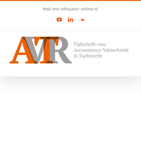
Ga
Mail ons: info@avtr-online.nl
naar
YouTube
LinkedIn
SoundCloud
inhoud