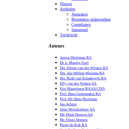
Nieuws
Artikelen
Assurance
Bijzondere onderzoeken
Compliance
Samenstel
Tuchtrecht
Auteurs
Anton Dieleman RA
Dr. ir. Martijn Zoet
Drs. Edwin van der Wösten RA
Drs. Jan-Willem Wiersma RA
Drs. Rudi van Schadewijk RA
Elly van der Velden AA
Eric Mantelaers RA AA CISA
Prof. Hans Gortemaker RA
Prof. Mr. Hans Beckman
Jan Achten
John Weerdenburg AA
Mr. Mark Dongor AA
Mr. Frisso Serraris
Pieter de Kok RA