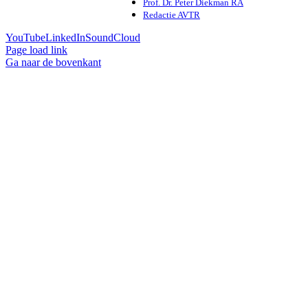
Prof. Dr. Peter Diekman RA
Redactie AVTR
YouTube
LinkedIn
SoundCloud
Page load link
Ga naar de bovenkant