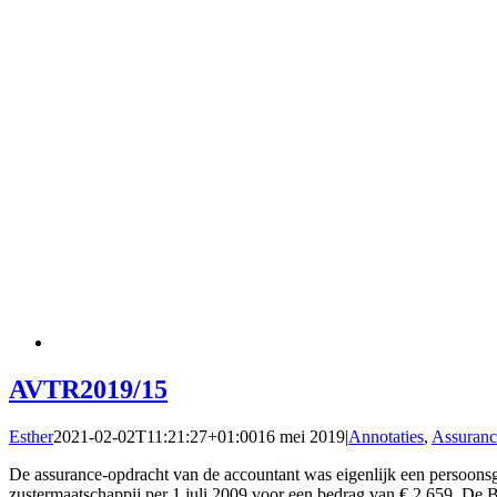
AVTR2019/15
Esther
2021-02-02T11:21:27+01:00
16 mei 2019
|
Annotaties
,
Assuranc
De assurance-opdracht van de accountant was eigenlijk een persoons
zustermaatschappij per 1 juli 2009 voor een bedrag van € 2.659. De B