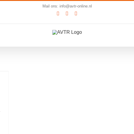
Mail ons: info@avtr-online.nl
YouTube
LinkedIn
SoundCloud
m